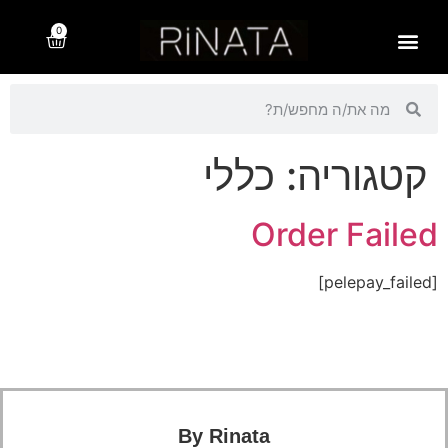
0
עמוד הבית חדש
הנמכרים ביותר
תשוקה לחוף 2025
מדיניות פרטיות
קו תכשיטים זהב פניני מים מתוקים
רינתה – rinata.co.il
קטגוריה:
כללי
Order Failed
[pelepay_failed]
By Rinata