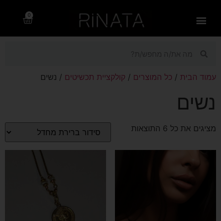
0
רינתה – rinata.co.il
תשוקה לחוף 2025
עמוד הבית
/
כל המוצרים
/
קולקציית תכשיטים
/ נשים
נשים
מציגים את כל ⁦6⁩ התוצאות