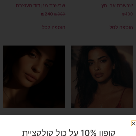
שרשרת אבן חץ
שרשרת מגן דוד מעוצבת
₪
240
₪
380
₪
400
הוספה לסל
הוספה לסל
שרשרת עניבה
שרשרת פרפר יהלום
₪
600
₪
300
קופון 10% על כול קולקציית