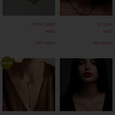
אמבר איי
מטבע המלוכה
₪
850
₪
650
הוספה לסל
הוספה לסל
מבצע!