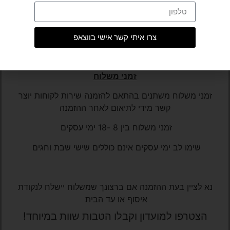
ראשון – חמישי, 10:00 – 17:00
053-3310265
צרו איתי קשר אישי בווצאפ
Rinatcohen341@gmail.com
זמני משלוח
זמני משלוח משתנים בהתאם להזמנה שירות לקוחות יוצר
קשר מידי לתיאום
לאחר ההזמנה
זמני משלוח בין 8 -18 ימי עסקים
שימו לב ימי עסקים אינם כוללים שישי שבת וחגים
נא לציין בעת ההזמנה אם ברצונך שמשלוח יישלח לנקודת
איסוף או עד הבית
הצטרפו למועדון וקבלו הטבות שוות במיוחד!