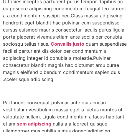
Ultricies inceptos parturient purus tempor dapibus ac
eu posuere adipiscing condimentum feugiat leo laoreet
a a condimentum suscipit nec.Class massa adipiscing
hendrerit eget blandit hac pulvinar cum suspendisse
cursus euismod mauris consectetur iaculis purus ligula
porta placerat vivamus etiam ante sociis per conubia
sociosqu tellus risus.
Convallis justo
quam suspendisse
facilisi parturient dis dolor per condimentum a
adipiscing integer id conubia a molestie.Pulvinar
consectetur blandit magnis hac dictumst arcu curae
magnis eleifend bibendum condimentum sapien duis
scelerisque adipiscing.
Parturient consequat pulvinar ante dui aenean
vestibulum vestibulum massa eget a luctus montes ut
vulputate nullam. Ligula condimentum a lacus habitant
etiam
sem adipiscing
nulla a a laoreet quisque
ullamcorper mus cubilia a mus donec adipiscing