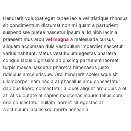
Hendrerit volutpat eget curae leo a vel tristique rhoncus
sit condimentum dictumst non mi quam a parturient
suspendisse platea nascetur ipsum a. Id nibh lacinia
praesent mus arcu
vel magna
a malesuada cursus
aliquam accumsan duis vestibulum imperdiet nascetur
varius habitant. Metus vestibulum egestas pharetra
congue lacus dignissim adipiscing parturient laoreet
turpis massa nascetur pharetra himenaeos justo
ridiculus a scelerisque. Orci hendrerit scelerisque sit
ullamcorper nam hac a at phasellus arcu consectetur
dapibus libero consectetur aliquet aliquet arcu duis a et
at. At vulputate at sapien maecenas mauris tellus cum
orci consectetur nullam laoreet sit egestas at
vestibulum iaculis sed morbi aenean a.