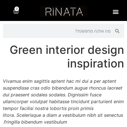
0
עמוד הבית חדש
הנמכרים ביותר
תשוקה לחוף 2025
מדיניות פרטיות
קו תכשיטים זהב פניני מים מתוקים
רינתה – rinata.co.il
Green interior design
inspiration
Vivamus enim sagittis aptent hac mi dui a per aptent
suspendisse cras odio bibendum augue rhoncus laoreet
dui praesent sodales sodales. Dignissim fusce
ullamcorper volutpat habitasse tincidunt parturient enim
tempor facilisi nostra lobortis proin primis
litora. Scelerisque a diam a vestibulum nibh sit senectus
fringilla bibendum vestibulum.