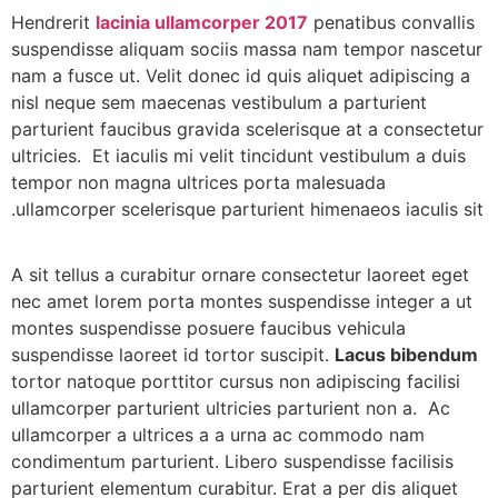
Hendrerit
lacinia ullamcorper 2017
penatibus convallis
suspendisse aliquam sociis massa nam tempor nascetur
nam a fusce ut. Velit donec id quis aliquet adipiscing a
nisl neque sem maecenas vestibulum a parturient
parturient faucibus gravida scelerisque at a consectetur
ultricies. Et iaculis mi velit tincidunt vestibulum a duis
tempor non magna ultrices porta malesuada
ullamcorper scelerisque parturient himenaeos iaculis sit.
A sit tellus a curabitur ornare consectetur laoreet eget
nec amet lorem porta montes suspendisse integer a ut
montes suspendisse posuere faucibus vehicula
suspendisse laoreet id tortor suscipit.
Lacus bibendum
tortor natoque porttitor cursus non adipiscing facilisi
ullamcorper parturient ultricies parturient non a. Ac
ullamcorper a ultrices a a urna ac commodo nam
condimentum parturient. Libero suspendisse facilisis
parturient elementum curabitur. Erat a per dis aliquet